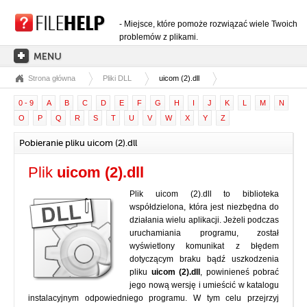
- Miejsce, które pomoże rozwiązać wiele Twoich
problemów z plikami.
Strona główna
Pliki DLL
uicom (2).dll
STRONA GŁÓWNA
0 - 9
A
B
C
D
E
F
G
H
I
J
K
L
M
N
KATEGORIE ROZSZERZEŃ
O
P
Q
R
S
T
U
V
W
X
Y
Z
KATEGORIE STEROWNIKÓW
Pobieranie pliku uicom (2).dll
PLIKI DLL
Plik
uicom (2).dll
KONWERSJE PLIKÓW
Plik uicom (2).dll to biblioteka
PROGRAMY
współdzielona, która jest niezbędna do
działania wielu aplikacji. Jeżeli podczas
uruchamiania programu, został
wyświetlony komunikat z błędem
dotyczącym braku bądź uszkodzenia
pliku
uicom (2).dll
, powinieneś pobrać
jego nową wersję i umieścić w katalogu
instalacyjnym odpowiedniego programu. W tym celu przejrzyj