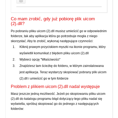
Co mam zrobić, gdy już pobiorę plik uicom
(2).dll?
Po pobraniu pliku uicom (2).dll musisz umieścić go w odpowiednim
folderze, tak aby aplikacja która go potrzebuje mogła z niego
skorzystać. Aby to zrobić, wykonaj następujące czynności:
Kliknij prawym przyciskiem myszki na ikonie programu, który
wyświetlił komunikat z błędem pliku uicom (2).dll
Wybierz opcję "Właściwości"
Znajdziesz tam ścieżkę do folderu, w którym zainstalowana
jest aplikacja. Teraz wystarczy skopiować pobrany plik uicom
(2).dll i umieścić go w tym folderze
Problem z plikiem uicom (2).dll nadal występuje
Masz jeszcze jedną możliwość. Jeżeli po skopiowaniu pliku uicom
(2).dll do katalogu programu błąd dotyczący tego pliku nadal się
wyświetla, spróbuj skopiować go do jednego z następujących
folderów: