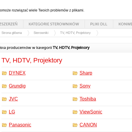
 pomoże rozwiązać wiele Twoich problemów z plikami.
ZSZERZEŃ
KATEGORIE STEROWNIKÓW
PLIKI DLL
KONWE
Strona główna
Sterowniki
TV, HDTV, Projektory
ista producentów w kategorii
TV, HDTV, Projektory
TV, HDTV, Projektory
DYNEX
Sharp
Grundig
Sony
JVC
Toshiba
LG
ViewSonic
Panasonic
CANON