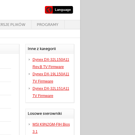
Language
RSJE PLIKÓW
PROGRAMY
Inne z kategorii
Dynex DX-32L150A11
Rev.B TV Firmware
Dynex DX-19L150A11
TV Firmware
Dynex DX-32L151A11
TV Firmware
Losowe sterowniki
MSI K9N2GM-FIH Bios
3.1