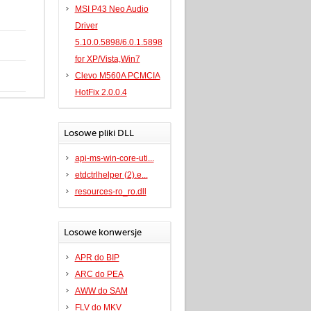
MSI P43 Neo Audio
Driver
5.10.0.5898/6.0.1.5898
for XP/Vista,Win7
Clevo M560A PCMCIA
HotFix 2.0.0.4
Losowe pliki DLL
api-ms-win-core-uti...
etdctrlhelper (2).e...
resources-ro_ro.dll
Losowe konwersje
APR do BIP
ARC do PEA
AWW do SAM
FLV do MKV