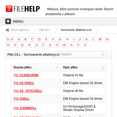
- Miejsce, które pomoże rozwiązać wiele Twoich
problemów z plikami.
Strona główna
Pliki DLL
Sortowanie alfabetyczne
STRONA GŁÓWNA
0 - 9
A
B
C
D
E
F
G
H
I
J
K
L
M
N
KATEGORIE ROZSZERZEŃ
O
P
Q
R
S
T
U
V
W
X
Y
Z
KATEGORIE STEROWNIKÓW
Pliki DLL - Sortowanie alfabetyczne: S
PLIKI DLL
Nazwa pliku
Opis pliku
KONWERSJE PLIKÓW
Plik
S15GEARINI
Original ini file
PROGRAMY
Plik
S3 (2)DLL
DIB Engine based S3 driver.
Plik
S3_CP3CQDLL
Original dll file
Plik
S3DLL
DIB Engine based S3 driver.
S3 ProSavage(DDR) &
Plik
S3GNBDLL
Twister Display Driver