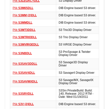
Plik
S3LEGACYDLL
S3 Display Driver
Plik
S3M65DLL
DIB Engine based S3 driver.
Plik
S3MM (2)DLL
DIB Engine based S3 driver.
Plik
S3MMDLL
DIB Engine based S3 driver.
Plik
S3MT3DDLL
S3 Trio3D Display Driver
Plik
S3MTRIODLL
S3 Trio Display Driver
Plik
S3MVIRGEDLL
S3 ViRGE Display Driver
S3 ProSavage & Twister
Plik
S3NBDLL
Display Driver
S3 Savage3D Display
Plik
S3SAV3DDLL
Driver
Plik
S3SAV4DLL
S3 Savage4 Display Driver
S3 Savage/MX, Savage/IX
Plik
S3SAVMXDLL
Display Driver
S3Srv PrivateBuild: Build:
Plik
S3SRVDLL
140, Release: 2012 RTM -
Date: Wed 01/19/2011
Plik
S3V (2)DLL
DIB Engine based S3 driver.