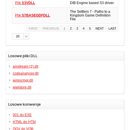
Plik
S3VDLL
DIB Engine based S3 driver.
The Settlers 7 - Paths to a
Plik
S7BASEGDFDLL
Kingdom Game Definition
File
FIRST
PREVIOUS
1
2
3
4
5
NEXT
LAST
20
Losowe pliki DLL
amstream (2).dll
codeanalyzer.dll
wmiscmgr.dll
wwlstore.dll
Losowe konwersje
001 do EXE
HTML do HTM
OGV do VOB