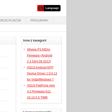
Language
RSJE PLIKÓW
PROGRAMY
Inne z kategorii
Allview P3 AllDro
Firmware (Android
2.3.5/04.09.2012)
ASUS Android MTP
Device Driver 1.0.0.12
for Vista/Windows 7
ASUS PadFone mini
4.3 Firmware A11-
10.14.5.5 TWM