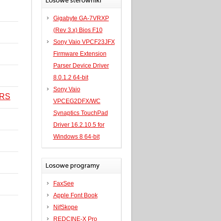
Losowe sterowniki
Gigabyte GA-7VRXP
(Rev 3.x) Bios F10
Sony Vaio VPCF23JFX
Firmware Extension
Parser Device Driver
8.0.1.2 64-bit
Sony Vaio
ERS
VPCEG2DFX/WC
Synaptics TouchPad
Driver 16.2.10.5 for
Windows 8 64-bit
Losowe programy
FaxSee
Apple Font Book
NifSkope
REDCINE-X Pro