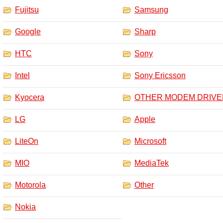
Fujitsu
Samsung
Google
Sharp
HTC
Sony
Intel
Sony Ericsson
Kyocera
OTHER MODEM DRIV
LG
Apple
LiteOn
Microsoft
MIO
MediaTek
Motorola
Other
Nokia