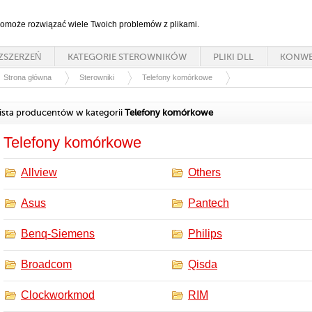
 pomoże rozwiązać wiele Twoich problemów z plikami.
ZSZERZEŃ
KATEGORIE STEROWNIKÓW
PLIKI DLL
KONWE
Strona główna
Sterowniki
Telefony komórkowe
ista producentów w kategorii
Telefony komórkowe
Telefony komórkowe
Allview
Others
Asus
Pantech
Benq-Siemens
Philips
Broadcom
Qisda
Clockworkmod
RIM