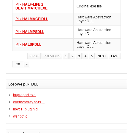
Plik
HALF-LIFE 2
Original exe file
DEATHMATCHEXE
Hardware Abstraction
Plik
HALMACPIDLL
Layer DLL
Hardware Abstraction
Plik
HALMPSDLL
Layer DLL
Hardware Abstraction
Plik
HALSPDLL
Layer DLL
FIRST
PREVIOUS
1
2
3
4
5
NEXT
LAST
20
Losowe pliki DLL
bugreport.exe
evernotetray.sr-rs....
libvc1_plugin.dll
wshbth.dll