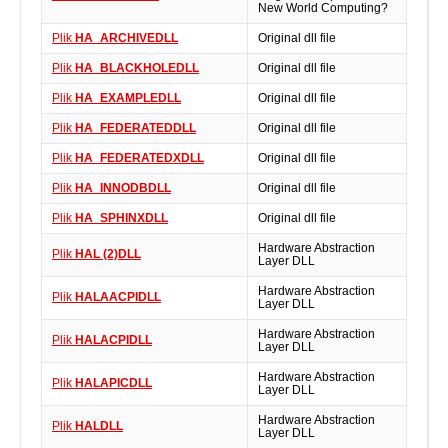
New World Computing?
Plik
HA_ARCHIVEDLL
Original dll file
Plik
HA_BLACKHOLEDLL
Original dll file
Plik
HA_EXAMPLEDLL
Original dll file
Plik
HA_FEDERATEDDLL
Original dll file
Plik
HA_FEDERATEDXDLL
Original dll file
Plik
HA_INNODBDLL
Original dll file
Plik
HA_SPHINXDLL
Original dll file
Hardware Abstraction
Plik
HAL (2)DLL
Layer DLL
Hardware Abstraction
Plik
HALAACPIDLL
Layer DLL
Hardware Abstraction
Plik
HALACPIDLL
Layer DLL
Hardware Abstraction
Plik
HALAPICDLL
Layer DLL
Hardware Abstraction
Plik
HALDLL
Layer DLL