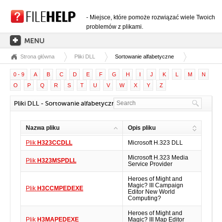
- Miejsce, które pomoże rozwiązać wiele Twoich
problemów z plikami.
Strona główna
Pliki DLL
Sortowanie alfabetyczne
STRONA GŁÓWNA
0 - 9
A
B
C
D
E
F
G
H
I
J
K
L
M
N
KATEGORIE ROZSZERZEŃ
O
P
Q
R
S
T
U
V
W
X
Y
Z
KATEGORIE STEROWNIKÓW
Pliki DLL - Sortowanie alfabetyczne: H
PLIKI DLL
Nazwa pliku
Opis pliku
KONWERSJE PLIKÓW
Plik
H323CCDLL
Microsoft H.323 DLL
PROGRAMY
Microsoft H.323 Media
Plik
H323MSPDLL
Service Provider
Heroes of Might and
Magic? III Campaign
Plik
H3CCMPEDEXE
Editor New World
Computing?
Heroes of Might and
Plik
H3MAPEDEXE
Magic? III Map Editor