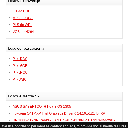
Losowe konwersje
LIT do PDF
MP3 do OGG
PLS do WPL
VOB do H264
Losowe rozszerzenia
Plik .DAY
Plik .GDR
Plik .HCC
Plik .WIC
Losowe sterowniki
ASUS SABERTOOTH P67 BIOS 1305
Foxconn G41MXP Intel Graphics Driver 6.14.10.5121 for XP
HP 2000-412NR Realtek LAN Driver 7.42.304.2011 for Windows 7
We use cookies to personalise content and ads, to provide social media features