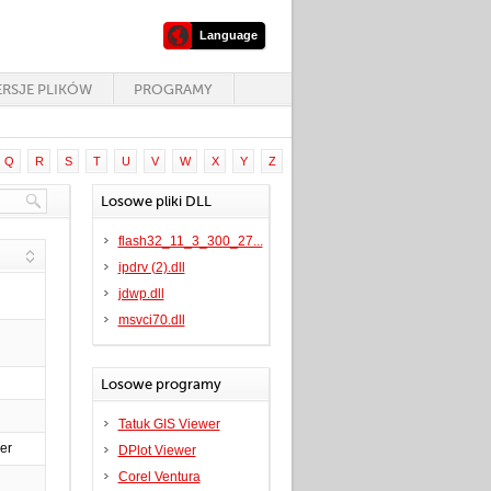
Language
RSJE PLIKÓW
PROGRAMY
Q
R
S
T
U
V
W
X
Y
Z
Losowe pliki DLL
flash32_11_3_300_27...
ipdrv (2).dll
jdwp.dll
msvci70.dll
Losowe programy
Tatuk GIS Viewer
er
DPlot Viewer
Corel Ventura