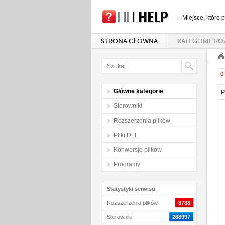
- Miejsce, które
STRONA GŁÓWNA
KATEGORIE RO
0 
Główne kategorie
P
Sterowniki
Rozszerzenia plików
Pliki DLL
Konwersje plików
Programy
Statystyki serwisu
Rozszerzenia plików
8788
Sterowniki
268997