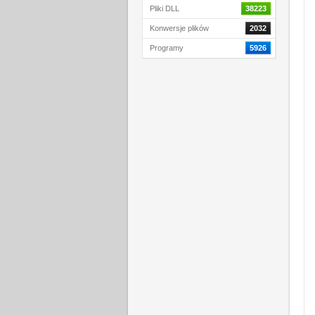
Pliki DLL
38223
Konwersje plików
2032
Programy
5926