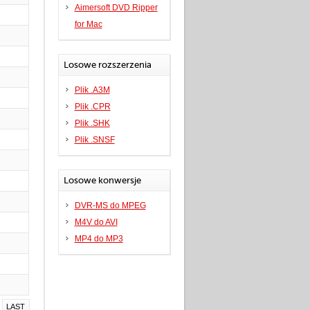
Aimersoft DVD Ripper
for Mac
Losowe rozszerzenia
Plik .A3M
Plik .CPR
Plik .SHK
Plik .SNSF
Losowe konwersje
DVR-MS do MPEG
M4V do AVI
MP4 do MP3
LAST