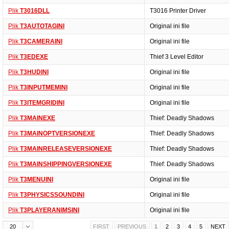
Plik
T3016DLL
T3016 Printer Driver
Plik
T3AUTOTAGINI
Original ini file
Plik
T3CAMERAINI
Original ini file
Plik
T3EDEXE
Thief 3 Level Editor
Plik
T3HUDINI
Original ini file
Plik
T3INPUTMEMINI
Original ini file
Plik
T3ITEMGRIDINI
Original ini file
Plik
T3MAINEXE
Thief: Deadly Shadows
Plik
T3MAINOPTVERSIONEXE
Thief: Deadly Shadows
Plik
T3MAINRELEASEVERSIONEXE
Thief: Deadly Shadows
Plik
T3MAINSHIPPINGVERSIONEXE
Thief: Deadly Shadows
Plik
T3MENUINI
Original ini file
Plik
T3PHYSICSSOUNDINI
Original ini file
Plik
T3PLAYERANIMSINI
Original ini file
20
FIRST
PREVIOUS
1
2
3
4
5
NEXT