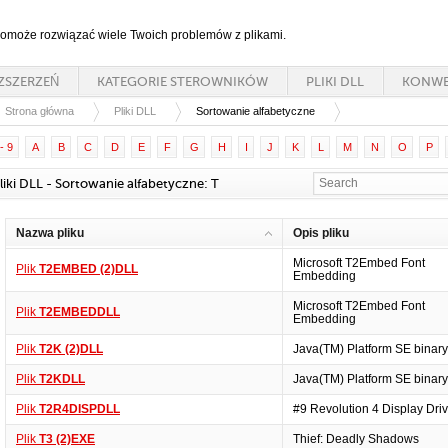
 pomoże rozwiązać wiele Twoich problemów z plikami.
ZSZERZEŃ
KATEGORIE STEROWNIKÓW
PLIKI DLL
KONWE
Strona główna
Pliki DLL
Sortowanie alfabetyczne
- 9
A
B
C
D
E
F
G
H
I
J
K
L
M
N
O
P
liki DLL - Sortowanie alfabetyczne: T
Nazwa pliku
Opis pliku
Microsoft T2Embed Font
Plik
T2EMBED (2)DLL
Embedding
Microsoft T2Embed Font
Plik
T2EMBEDDLL
Embedding
Plik
T2K (2)DLL
Java(TM) Platform SE binary
Plik
T2KDLL
Java(TM) Platform SE binary
Plik
T2R4DISPDLL
#9 Revolution 4 Display Driv
Plik
T3 (2)EXE
Thief: Deadly Shadows