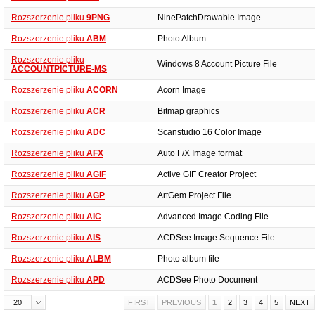
Rozszerzenie pliku
9PNG
NinePatchDrawable Image
Rozszerzenie pliku
ABM
Photo Album
Rozszerzenie pliku
Windows 8 Account Picture File
ACCOUNTPICTURE-MS
Rozszerzenie pliku
ACORN
Acorn Image
Rozszerzenie pliku
ACR
Bitmap graphics
Rozszerzenie pliku
ADC
Scanstudio 16 Color Image
Rozszerzenie pliku
AFX
Auto F/X Image format
Rozszerzenie pliku
AGIF
Active GIF Creator Project
Rozszerzenie pliku
AGP
ArtGem Project File
Rozszerzenie pliku
AIC
Advanced Image Coding File
Rozszerzenie pliku
AIS
ACDSee Image Sequence File
Rozszerzenie pliku
ALBM
Photo album file
Rozszerzenie pliku
APD
ACDSee Photo Document
20
FIRST
PREVIOUS
1
2
3
4
5
NEXT