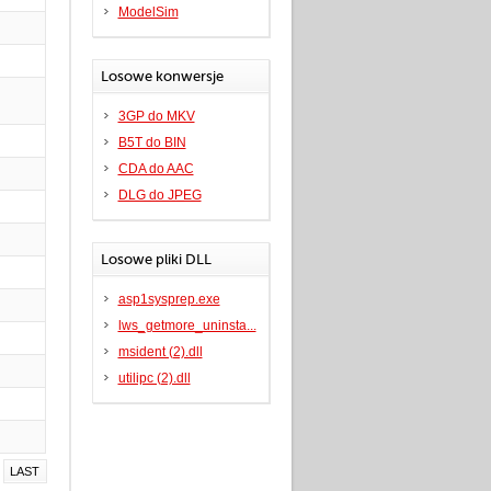
ModelSim
Losowe konwersje
3GP do MKV
B5T do BIN
CDA do AAC
DLG do JPEG
Losowe pliki DLL
asp1sysprep.exe
lws_getmore_uninsta...
msident (2).dll
utilipc (2).dll
LAST