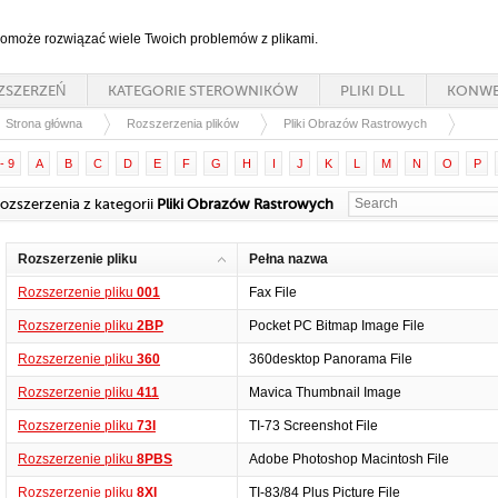
 pomoże rozwiązać wiele Twoich problemów z plikami.
ZSZERZEŃ
KATEGORIE STEROWNIKÓW
PLIKI DLL
KONWE
Strona główna
Rozszerzenia plików
Pliki Obrazów Rastrowych
- 9
A
B
C
D
E
F
G
H
I
J
K
L
M
N
O
P
ozszerzenia z kategorii
Pliki Obrazów Rastrowych
Rozszerzenie pliku
Pełna nazwa
Rozszerzenie pliku
001
Fax File
Rozszerzenie pliku
2BP
Pocket PC Bitmap Image File
Rozszerzenie pliku
360
360desktop Panorama File
Rozszerzenie pliku
411
Mavica Thumbnail Image
Rozszerzenie pliku
73I
TI-73 Screenshot File
Rozszerzenie pliku
8PBS
Adobe Photoshop Macintosh File
Rozszerzenie pliku
8XI
TI-83/84 Plus Picture File