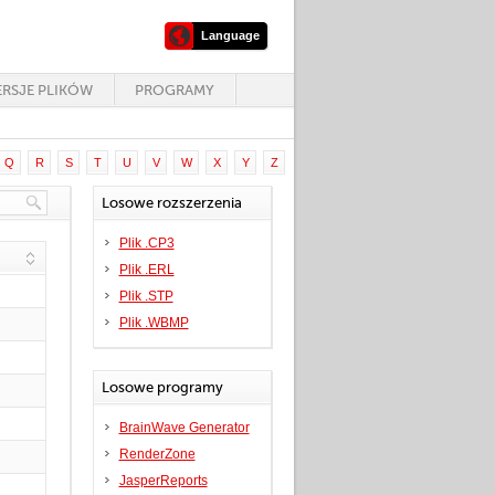
Language
RSJE PLIKÓW
PROGRAMY
Q
R
S
T
U
V
W
X
Y
Z
Losowe rozszerzenia
Plik .CP3
Plik .ERL
Plik .STP
Plik .WBMP
Losowe programy
BrainWave Generator
RenderZone
JasperReports