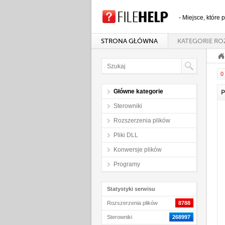
- Miejsce, które
STRONA GŁÓWNA
KATEGORIE RO
0 
Główne kategorie
P
Sterowniki
Rozszerzenia plików
Pliki DLL
Konwersje plików
Programy
Statystyki serwisu
Rozszerzenia plików
8788
Sterowniki
268997