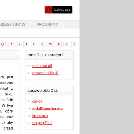
Language
RSJE PLIKÓW
PROGRAMY
Q
R
S
T
U
V
W
X
Y
Z
Inne DLL z kategorii
onbttnwd.dll
onwordaddin.dll
óra jest
podczas
nikat z
Losowe pliki DLL
 pliku
umieścić
csy.dll
. W tym
installlauncher.exe
l, które
kross.exe
rią oraz
dnak aby
ncrypt (3).dll
 przed