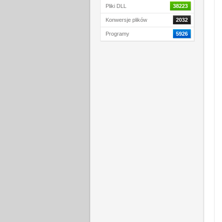
Pliki DLL
38223
Konwersje plików
2032
Programy
5926