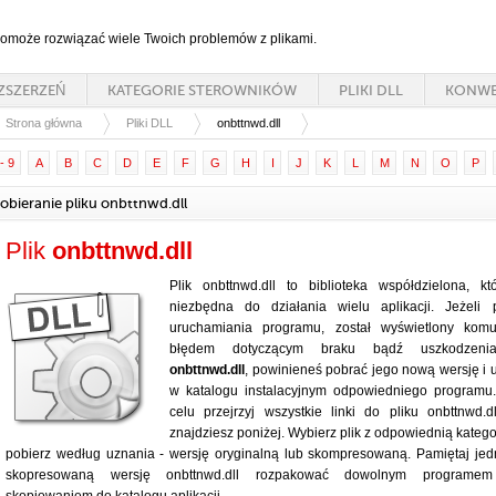
 pomoże rozwiązać wiele Twoich problemów z plikami.
ZSZERZEŃ
KATEGORIE STEROWNIKÓW
PLIKI DLL
KONWE
Strona główna
Pliki DLL
onbttnwd.dll
- 9
A
B
C
D
E
F
G
H
I
J
K
L
M
N
O
P
obieranie pliku onbttnwd.dll
Plik
onbttnwd.dll
Plik onbttnwd.dll to biblioteka współdzielona, kt
niezbędna do działania wielu aplikacji. Jeżeli 
uruchamiania programu, został wyświetlony komu
błędem dotyczącym braku bądź uszkodzenia
onbttnwd.dll
, powinieneś pobrać jego nową wersję i 
w katalogu instalacyjnym odpowiedniego programu
celu przejrzyj wszystkie linki do pliku onbttnwd.dl
znajdziesz poniżej. Wybierz plik z odpowiednią katego
pobierz według uznania - wersję oryginalną lub skompresowaną. Pamiętaj je
skopresowaną wersję onbttnwd.dll rozpakować dowolnym programem