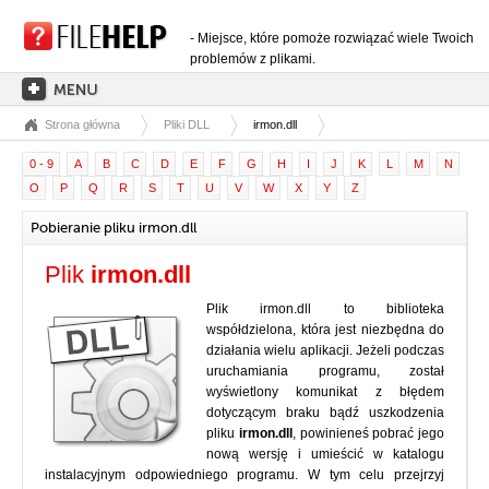
- Miejsce, które pomoże rozwiązać wiele Twoich
problemów z plikami.
Strona główna
Pliki DLL
irmon.dll
STRONA GŁÓWNA
0 - 9
A
B
C
D
E
F
G
H
I
J
K
L
M
N
KATEGORIE ROZSZERZEŃ
O
P
Q
R
S
T
U
V
W
X
Y
Z
KATEGORIE STEROWNIKÓW
Pobieranie pliku irmon.dll
PLIKI DLL
Plik
irmon.dll
KONWERSJE PLIKÓW
Plik irmon.dll to biblioteka
PROGRAMY
współdzielona, która jest niezbędna do
działania wielu aplikacji. Jeżeli podczas
uruchamiania programu, został
wyświetlony komunikat z błędem
dotyczącym braku bądź uszkodzenia
pliku
irmon.dll
, powinieneś pobrać jego
nową wersję i umieścić w katalogu
instalacyjnym odpowiedniego programu. W tym celu przejrzyj