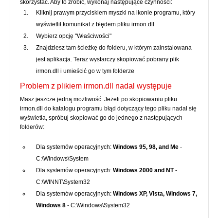
skorzystać. Aby to zrobić, wykonaj następujące czynności:
Kliknij prawym przyciskiem myszki na ikonie programu, który
wyświetlił komunikat z błędem pliku irmon.dll
Wybierz opcję "Właściwości"
Znajdziesz tam ścieżkę do folderu, w którym zainstalowana
jest aplikacja. Teraz wystarczy skopiować pobrany plik
irmon.dll i umieścić go w tym folderze
Problem z plikiem irmon.dll nadal występuje
Masz jeszcze jedną możliwość. Jeżeli po skopiowaniu pliku
irmon.dll do katalogu programu błąd dotyczący tego pliku nadal się
wyświetla, spróbuj skopiować go do jednego z następujących
folderów:
Dla systemów operacyjnych:
Windows 95, 98, and Me
-
C:\Windows\System
Dla systemów operacyjnych:
Windows 2000 and NT
-
C:\WINNT\System32
Dla systemów operacyjnych:
Windows XP, Vista, Windows 7,
Windows 8
- C:\Windows\System32