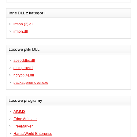
Inne DLL z kategorii
irmon (2).dll
irmon.dll
Losowe pliki DLL
aceoddbs.dll
dismprov.dll
ncrypt (4).dll
packageremover.exe
Losowe programy
AIMMS
Edge Animate
FreeMarker
HansaWorld Enterprise