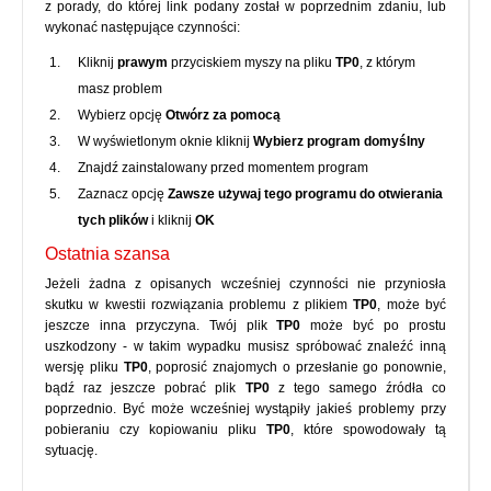
z porady, do której link podany został w poprzednim zdaniu, lub
wykonać następujące czynności:
Kliknij
prawym
przyciskiem myszy na pliku
TP0
, z którym
masz problem
Wybierz opcję
Otwórz za pomocą
W wyświetlonym oknie kliknij
Wybierz program domyślny
Znajdź zainstalowany przed momentem program
Zaznacz opcję
Zawsze używaj tego programu do otwierania
tych plików
i kliknij
OK
Ostatnia szansa
Jeżeli żadna z opisanych wcześniej czynności nie przyniosła
skutku w kwestii rozwiązania problemu z plikiem
TP0
, może być
jeszcze inna przyczyna. Twój plik
TP0
może być po prostu
uszkodzony - w takim wypadku musisz spróbować znaleźć inną
wersję pliku
TP0
, poprosić znajomych o przesłanie go ponownie,
bądź raz jeszcze pobrać plik
TP0
z tego samego źródła co
poprzednio. Być może wcześniej wystąpiły jakieś problemy przy
pobieraniu czy kopiowaniu pliku
TP0
, które spowodowały tą
sytuację.