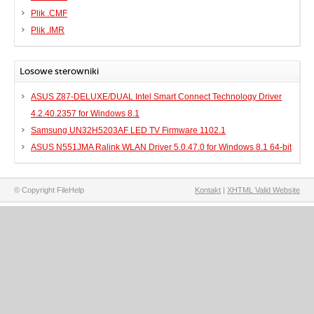
Plik .CMF
Plik .IMR
Losowe sterowniki
ASUS Z87-DELUXE/DUAL Intel Smart Connect Technology Driver
4.2.40.2357 for Windows 8.1
Samsung UN32H5203AF LED TV Firmware 1102.1
ASUS N551JMA Ralink WLAN Driver 5.0.47.0 for Windows 8.1 64-bit
© Copyright FileHelp
Kontakt
|
XHTML Valid Website