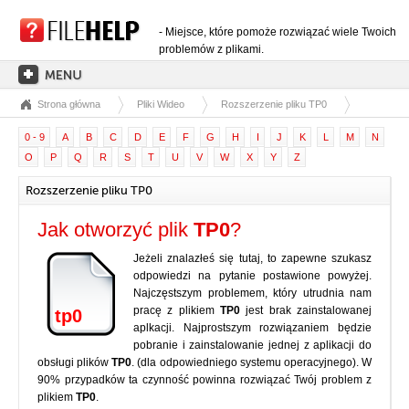
- Miejsce, które pomoże rozwiązać wiele Twoich
problemów z plikami.
Strona główna
Pliki Wideo
Rozszerzenie pliku TP0
STRONA GŁÓWNA
0 - 9
A
B
C
D
E
F
G
H
I
J
K
L
M
N
KATEGORIE ROZSZERZEŃ
O
P
Q
R
S
T
U
V
W
X
Y
Z
KATEGORIE STEROWNIKÓW
Rozszerzenie pliku TP0
PLIKI DLL
Jak otworzyć plik
TP0
?
KONWERSJE PLIKÓW
Jeżeli znalazłeś się tutaj, to zapewne szukasz
PROGRAMY
odpowiedzi na pytanie postawione powyżej.
Najczęstszym problemem, który utrudnia nam
pracę z plikiem
TP0
jest brak zainstalowanej
tp0
aplkacji. Najprostszym rozwiązaniem będzie
pobranie i zainstalowanie jednej z aplikacji do
obsługi plików
TP0
. (dla odpowiedniego systemu operacyjnego). W
90% przypadków ta czynność powinna rozwiązać Twój problem z
plikiem
TP0
.