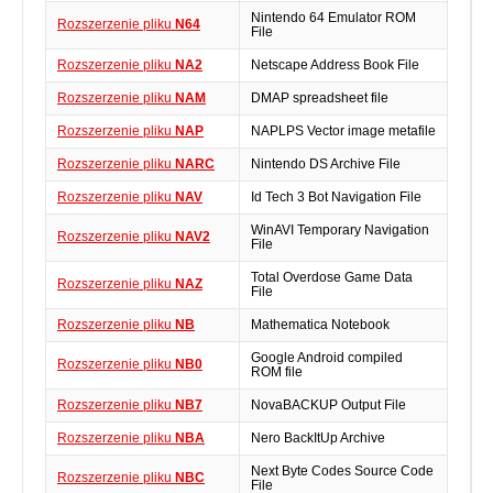
Nintendo 64 Emulator ROM
Rozszerzenie pliku
N64
File
Rozszerzenie pliku
NA2
Netscape Address Book File
Rozszerzenie pliku
NAM
DMAP spreadsheet file
Rozszerzenie pliku
NAP
NAPLPS Vector image metafile
Rozszerzenie pliku
NARC
Nintendo DS Archive File
Rozszerzenie pliku
NAV
Id Tech 3 Bot Navigation File
WinAVI Temporary Navigation
Rozszerzenie pliku
NAV2
File
Total Overdose Game Data
Rozszerzenie pliku
NAZ
File
Rozszerzenie pliku
NB
Mathematica Notebook
Google Android compiled
Rozszerzenie pliku
NB0
ROM file
Rozszerzenie pliku
NB7
NovaBACKUP Output File
Rozszerzenie pliku
NBA
Nero BackItUp Archive
Next Byte Codes Source Code
Rozszerzenie pliku
NBC
File