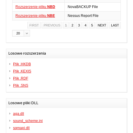
Rozszerzenie pliku
NBD
NovaBACKUP File
Rozszerzenie pliku
NBE
Nessus Report File
FIRST
PREVIOUS
1
2
3
4
5
NEXT
LAST
20
Losowe rozszerzenia
Plik .HKDB
Plik .KEXIS
Plik .RDF
Plik .SNS
Losowe pliki DLL
aga.dll
sound_scheme.ini
sqmapi.dll