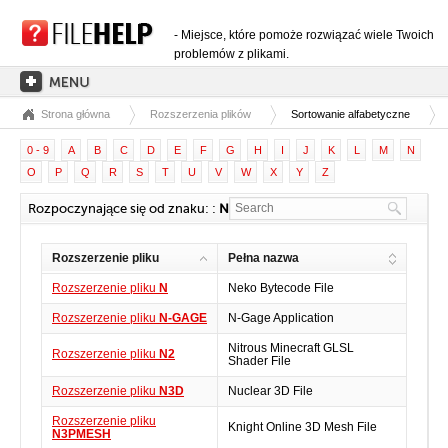
- Miejsce, które pomoże rozwiązać wiele Twoich
problemów z plikami.
Strona główna
Rozszerzenia plików
Sortowanie alfabetyczne
STRONA GŁÓWNA
0 - 9
A
B
C
D
E
F
G
H
I
J
K
L
M
N
KATEGORIE ROZSZERZEŃ
O
P
Q
R
S
T
U
V
W
X
Y
Z
KATEGORIE STEROWNIKÓW
Rozpoczynające się od znaku: :
N
PLIKI DLL
Rozszerzenie pliku
Pełna nazwa
KONWERSJE PLIKÓW
Rozszerzenie pliku
N
Neko Bytecode File
PROGRAMY
Rozszerzenie pliku
N-GAGE
N-Gage Application
Nitrous Minecraft GLSL
Rozszerzenie pliku
N2
Shader File
Rozszerzenie pliku
N3D
Nuclear 3D File
Rozszerzenie pliku
Knight Online 3D Mesh File
N3PMESH