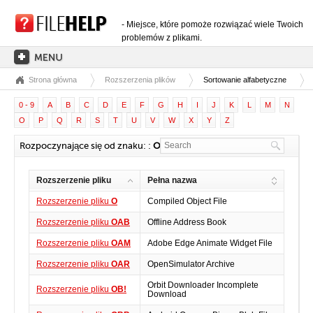
- Miejsce, które pomoże rozwiązać wiele Twoich
problemów z plikami.
Strona główna
Rozszerzenia plików
Sortowanie alfabetyczne
STRONA GŁÓWNA
0 - 9
A
B
C
D
E
F
G
H
I
J
K
L
M
N
KATEGORIE ROZSZERZEŃ
O
P
Q
R
S
T
U
V
W
X
Y
Z
KATEGORIE STEROWNIKÓW
Rozpoczynające się od znaku: :
O
PLIKI DLL
Rozszerzenie pliku
Pełna nazwa
KONWERSJE PLIKÓW
Rozszerzenie pliku
O
Compiled Object File
PROGRAMY
Rozszerzenie pliku
OAB
Offline Address Book
Rozszerzenie pliku
OAM
Adobe Edge Animate Widget File
Rozszerzenie pliku
OAR
OpenSimulator Archive
Orbit Downloader Incomplete
Rozszerzenie pliku
OB!
Download