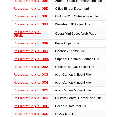
Rozszerzenie pliku
OBB
Android Opaque Binary Blob File
Rozszerzenie pliku
OBD
Office Binder Document
Rozszerzenie pliku
OBI
Outlook RSS Subscription File
Rozszerzenie pliku
OBJ
Wavefront 3D Object File
Rozszerzenie pliku
Opera Mini Saved Web Page
OBML
Rozszerzenie pliku
OBP
Bryce Object File
Rozszerzenie pliku
OBT
Openbox Theme File
Rozszerzenie pliku
OBW
Superior Drummer Sounds File
Rozszerzenie pliku
OBZ
Compressed 3D Object File
Rozszerzenie pliku
OC3
openCanvas 3 Event File
Rozszerzenie pliku
OC4
openCanvas 4 Event File
Rozszerzenie pliku
OC5
openCanvas 5 Event File
Rozszerzenie pliku
OCA
Custom Control Library Type File
Rozszerzenie pliku
OCC
Oceanic DataPool File
Rozszerzenie pliku
OCD
OCAD Map File