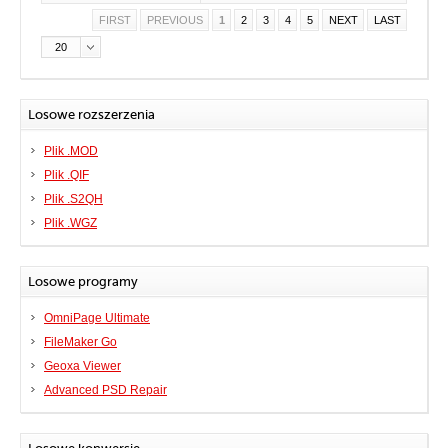
FIRST
PREVIOUS
1
2
3
4
5
NEXT
LAST
20
Losowe rozszerzenia
Plik .MOD
Plik .QIF
Plik .S2QH
Plik .WGZ
Losowe programy
OmniPage Ultimate
FileMaker Go
Geoxa Viewer
Advanced PSD Repair