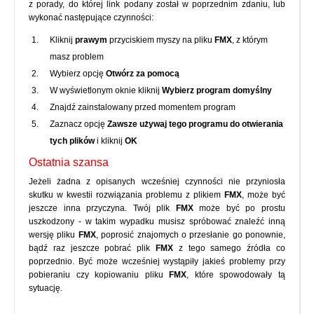
z porady, do której link podany został w poprzednim zdaniu, lub
wykonać następujące czynności:
Kliknij
prawym
przyciskiem myszy na pliku
FMX
, z którym
masz problem
Wybierz opcję
Otwórz za pomocą
W wyświetlonym oknie kliknij
Wybierz program domyślny
Znajdź zainstalowany przed momentem program
Zaznacz opcję
Zawsze używaj tego programu do otwierania
tych plików
i kliknij
OK
Ostatnia szansa
Jeżeli żadna z opisanych wcześniej czynności nie przyniosła
skutku w kwestii rozwiązania problemu z plikiem
FMX
, może być
jeszcze inna przyczyna. Twój plik
FMX
może być po prostu
uszkodzony - w takim wypadku musisz spróbować znaleźć inną
wersję pliku
FMX
, poprosić znajomych o przesłanie go ponownie,
bądź raz jeszcze pobrać plik
FMX
z tego samego źródła co
poprzednio. Być może wcześniej wystąpiły jakieś problemy przy
pobieraniu czy kopiowaniu pliku
FMX
, które spowodowały tą
sytuację.