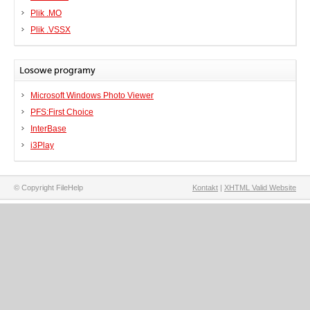
Plik .MO
Plik .VSSX
Losowe programy
Microsoft Windows Photo Viewer
PFS:First Choice
InterBase
i3Play
© Copyright FileHelp
Kontakt
|
XHTML Valid Website