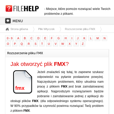
- Miejsce, które pomoże rozwiązać wiele Twoich
problemów z plikami.
Strona główna
Pliki Wtyczek
Rozszerzenie pliku FMX
STRONA GŁÓWNA
0 - 9
A
B
C
D
E
F
G
H
I
J
K
L
M
N
KATEGORIE ROZSZERZEŃ
O
P
Q
R
S
T
U
V
W
X
Y
Z
KATEGORIE STEROWNIKÓW
Rozszerzenie pliku FMX
PLIKI DLL
Jak otworzyć plik
FMX
?
KONWERSJE PLIKÓW
Jeżeli znalazłeś się tutaj, to zapewne szukasz
PROGRAMY
odpowiedzi na pytanie postawione powyżej.
Najczęstszym problemem, który utrudnia nam
pracę z plikiem
FMX
jest brak zainstalowanej
fmx
aplkacji. Najprostszym rozwiązaniem będzie
pobranie i zainstalowanie jednej z aplikacji do
obsługi plików
FMX
. (dla odpowiedniego systemu operacyjnego).
W 90% przypadków ta czynność powinna rozwiązać Twój problem
z plikiem
FMX
.