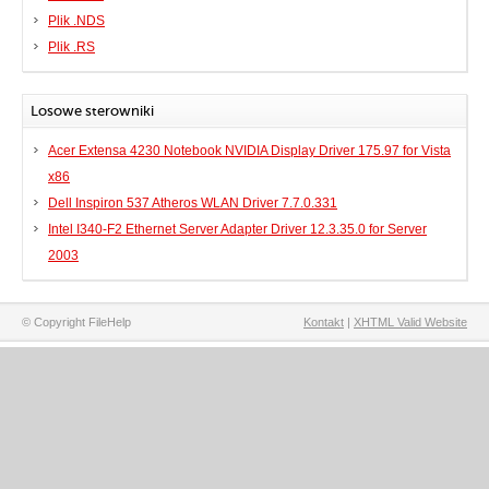
Plik .NDS
Plik .RS
Losowe sterowniki
Acer Extensa 4230 Notebook NVIDIA Display Driver 175.97 for Vista
x86
Dell Inspiron 537 Atheros WLAN Driver 7.7.0.331
Intel I340-F2 Ethernet Server Adapter Driver 12.3.35.0 for Server
2003
© Copyright FileHelp
Kontakt
|
XHTML Valid Website