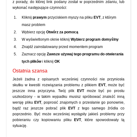
z porady, do której link podany został w poprzednim zdaniu, lub
wykonać następujące czynności:
Kliknij
prawym
przyciskiem myszy na pliku
EVT
, z którym
masz problem
Wybierz opcję
Otwórz za pomocą
W wyświetlonym oknie kliknij
Wybierz program domyślny
Znajdź zainstalowany przed momentem program
Zaznacz opcję
Zawsze używaj tego programu do otwierania
tych plików
i kliknij
OK
Ostatnia szansa
Jeżeli żadna z opisanych wcześniej czynności nie przyniosła
skutku w kwestii rozwiązania problemu z plikiem
EVT
, może być
jeszcze inna przyczyna. Twój plik
EVT
może być po prostu
uszkodzony - w takim wypadku musisz spróbować znaleźć inną
wersję pliku
EVT
, poprosić znajomych o przesłanie go ponownie,
bądź raz jeszcze pobrać plik
EVT
z tego samego źródła co
poprzednio. Być może wcześniej wystąpiły jakieś problemy przy
pobieraniu czy kopiowaniu pliku
EVT
, które spowodowały tą
sytuację.