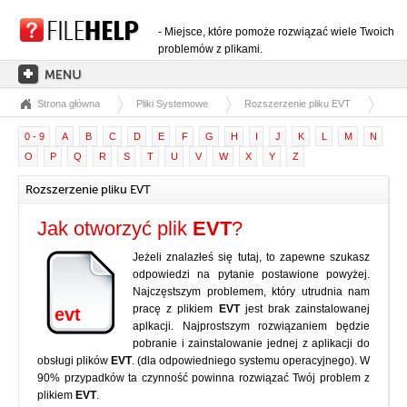
- Miejsce, które pomoże rozwiązać wiele Twoich
problemów z plikami.
Strona główna
Pliki Systemowe
Rozszerzenie pliku EVT
STRONA GŁÓWNA
0 - 9
A
B
C
D
E
F
G
H
I
J
K
L
M
N
KATEGORIE ROZSZERZEŃ
O
P
Q
R
S
T
U
V
W
X
Y
Z
KATEGORIE STEROWNIKÓW
Rozszerzenie pliku EVT
PLIKI DLL
Jak otworzyć plik
EVT
?
KONWERSJE PLIKÓW
Jeżeli znalazłeś się tutaj, to zapewne szukasz
PROGRAMY
odpowiedzi na pytanie postawione powyżej.
Najczęstszym problemem, który utrudnia nam
pracę z plikiem
EVT
jest brak zainstalowanej
evt
aplkacji. Najprostszym rozwiązaniem będzie
pobranie i zainstalowanie jednej z aplikacji do
obsługi plików
EVT
. (dla odpowiedniego systemu operacyjnego). W
90% przypadków ta czynność powinna rozwiązać Twój problem z
plikiem
EVT
.