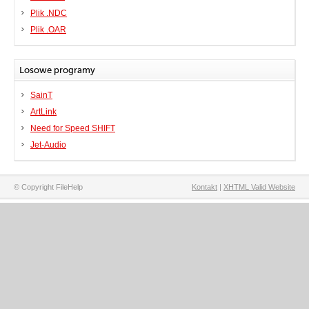
Plik .NDC
Plik .OAR
Losowe programy
SainT
ArtLink
Need for Speed SHIFT
Jet-Audio
© Copyright FileHelp
Kontakt
|
XHTML Valid Website