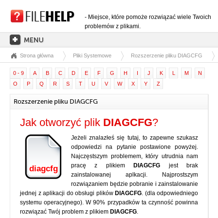
- Miejsce, które pomoże rozwiązać wiele Twoich
problemów z plikami.
Strona główna
Pliki Systemowe
Rozszerzenie pliku DIAGCFG
STRONA GŁÓWNA
0 - 9
A
B
C
D
E
F
G
H
I
J
K
L
M
N
KATEGORIE ROZSZERZEŃ
O
P
Q
R
S
T
U
V
W
X
Y
Z
KATEGORIE STEROWNIKÓW
Rozszerzenie pliku DIAGCFG
PLIKI DLL
Jak otworzyć plik
DIAGCFG
?
KONWERSJE PLIKÓW
Jeżeli znalazłeś się tutaj, to zapewne szukasz
PROGRAMY
odpowiedzi na pytanie postawione powyżej.
Najczęstszym problemem, który utrudnia nam
pracę z plikiem
DIAGCFG
jest brak
diagcfg
zainstalowanej aplkacji. Najprostszym
rozwiązaniem będzie pobranie i zainstalowanie
jednej z aplikacji do obsługi plików
DIAGCFG
. (dla odpowiedniego
systemu operacyjnego). W 90% przypadków ta czynność powinna
rozwiązać Twój problem z plikiem
DIAGCFG
.