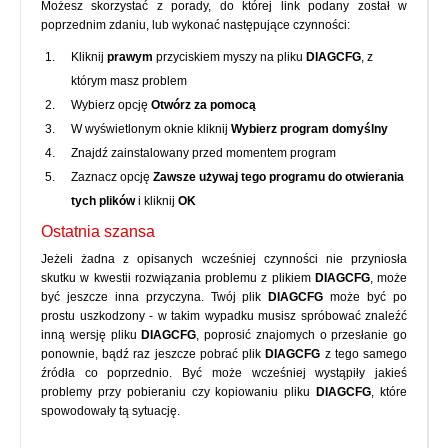
Możesz skorzystać z porady, do której link podany został w
poprzednim zdaniu, lub wykonać następujące czynności:
Kliknij
prawym
przyciskiem myszy na pliku
DIAGCFG
, z
którym masz problem
Wybierz opcję
Otwórz za pomocą
W wyświetlonym oknie kliknij
Wybierz program domyślny
Znajdź zainstalowany przed momentem program
Zaznacz opcję
Zawsze używaj tego programu do otwierania
tych plików
i kliknij
OK
Ostatnia szansa
Jeżeli żadna z opisanych wcześniej czynności nie przyniosła
skutku w kwestii rozwiązania problemu z plikiem
DIAGCFG
, może
być jeszcze inna przyczyna. Twój plik
DIAGCFG
może być po
prostu uszkodzony - w takim wypadku musisz spróbować znaleźć
inną wersję pliku
DIAGCFG
, poprosić znajomych o przesłanie go
ponownie, bądź raz jeszcze pobrać plik
DIAGCFG
z tego samego
źródła co poprzednio. Być może wcześniej wystąpiły jakieś
problemy przy pobieraniu czy kopiowaniu pliku
DIAGCFG
, które
spowodowały tą sytuację.