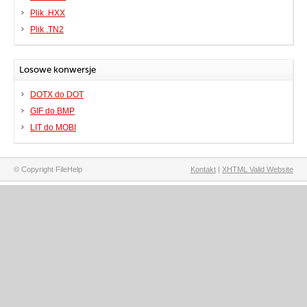
Plik .HXX
Plik .TN2
Losowe konwersje
DOTX do DOT
GIF do BMP
LIT do MOBI
© Copyright FileHelp
Kontakt
|
XHTML Valid Website