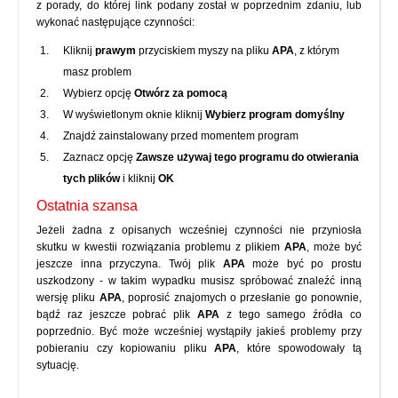
z porady, do której link podany został w poprzednim zdaniu, lub
wykonać następujące czynności:
Kliknij
prawym
przyciskiem myszy na pliku
APA
, z którym
masz problem
Wybierz opcję
Otwórz za pomocą
W wyświetlonym oknie kliknij
Wybierz program domyślny
Znajdź zainstalowany przed momentem program
Zaznacz opcję
Zawsze używaj tego programu do otwierania
tych plików
i kliknij
OK
Ostatnia szansa
Jeżeli żadna z opisanych wcześniej czynności nie przyniosła
skutku w kwestii rozwiązania problemu z plikiem
APA
, może być
jeszcze inna przyczyna. Twój plik
APA
może być po prostu
uszkodzony - w takim wypadku musisz spróbować znaleźć inną
wersję pliku
APA
, poprosić znajomych o przesłanie go ponownie,
bądź raz jeszcze pobrać plik
APA
z tego samego źródła co
poprzednio. Być może wcześniej wystąpiły jakieś problemy przy
pobieraniu czy kopiowaniu pliku
APA
, które spowodowały tą
sytuację.