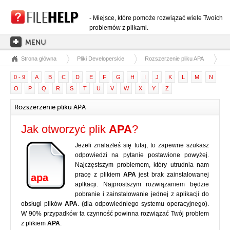
- Miejsce, które pomoże rozwiązać wiele Twoich
problemów z plikami.
Strona główna
Pliki Developerskie
Rozszerzenie pliku APA
STRONA GŁÓWNA
0 - 9
A
B
C
D
E
F
G
H
I
J
K
L
M
N
KATEGORIE ROZSZERZEŃ
O
P
Q
R
S
T
U
V
W
X
Y
Z
KATEGORIE STEROWNIKÓW
Rozszerzenie pliku APA
PLIKI DLL
Jak otworzyć plik
APA
?
KONWERSJE PLIKÓW
Jeżeli znalazłeś się tutaj, to zapewne szukasz
PROGRAMY
odpowiedzi na pytanie postawione powyżej.
Najczęstszym problemem, który utrudnia nam
pracę z plikiem
APA
jest brak zainstalowanej
apa
aplkacji. Najprostszym rozwiązaniem będzie
pobranie i zainstalowanie jednej z aplikacji do
obsługi plików
APA
. (dla odpowiedniego systemu operacyjnego).
W 90% przypadków ta czynność powinna rozwiązać Twój problem
z plikiem
APA
.