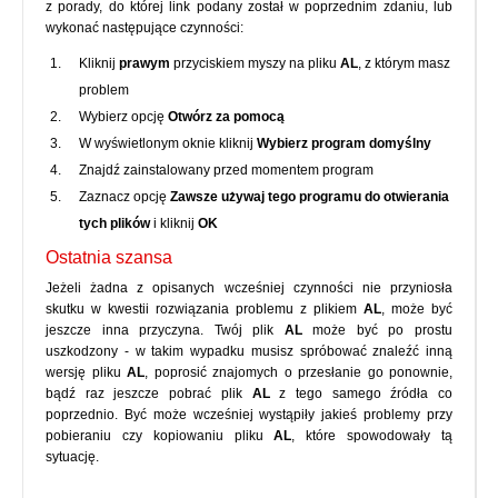
z porady, do której link podany został w poprzednim zdaniu, lub
wykonać następujące czynności:
Kliknij
prawym
przyciskiem myszy na pliku
AL
, z którym masz
problem
Wybierz opcję
Otwórz za pomocą
W wyświetlonym oknie kliknij
Wybierz program domyślny
Znajdź zainstalowany przed momentem program
Zaznacz opcję
Zawsze używaj tego programu do otwierania
tych plików
i kliknij
OK
Ostatnia szansa
Jeżeli żadna z opisanych wcześniej czynności nie przyniosła
skutku w kwestii rozwiązania problemu z plikiem
AL
, może być
jeszcze inna przyczyna. Twój plik
AL
może być po prostu
uszkodzony - w takim wypadku musisz spróbować znaleźć inną
wersję pliku
AL
, poprosić znajomych o przesłanie go ponownie,
bądź raz jeszcze pobrać plik
AL
z tego samego źródła co
poprzednio. Być może wcześniej wystąpiły jakieś problemy przy
pobieraniu czy kopiowaniu pliku
AL
, które spowodowały tą
sytuację.