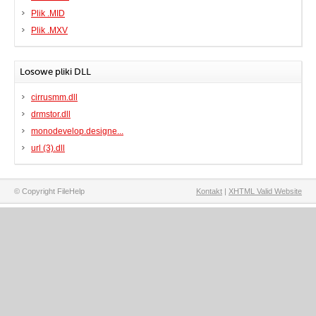
Plik .MID
Plik .MXV
Losowe pliki DLL
cirrusmm.dll
drmstor.dll
monodevelop.designe...
url (3).dll
© Copyright FileHelp
Kontakt
|
XHTML Valid Website