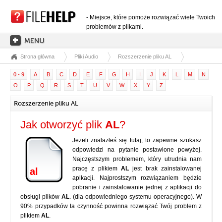
- Miejsce, które pomoże rozwiązać wiele Twoich
problemów z plikami.
Strona główna
Pliki Audio
Rozszerzenie pliku AL
STRONA GŁÓWNA
0 - 9
A
B
C
D
E
F
G
H
I
J
K
L
M
N
KATEGORIE ROZSZERZEŃ
O
P
Q
R
S
T
U
V
W
X
Y
Z
KATEGORIE STEROWNIKÓW
Rozszerzenie pliku AL
PLIKI DLL
Jak otworzyć plik
AL
?
KONWERSJE PLIKÓW
Jeżeli znalazłeś się tutaj, to zapewne szukasz
PROGRAMY
odpowiedzi na pytanie postawione powyżej.
Najczęstszym problemem, który utrudnia nam
pracę z plikiem
AL
jest brak zainstalowanej
al
aplkacji. Najprostszym rozwiązaniem będzie
pobranie i zainstalowanie jednej z aplikacji do
obsługi plików
AL
. (dla odpowiedniego systemu operacyjnego). W
90% przypadków ta czynność powinna rozwiązać Twój problem z
plikiem
AL
.