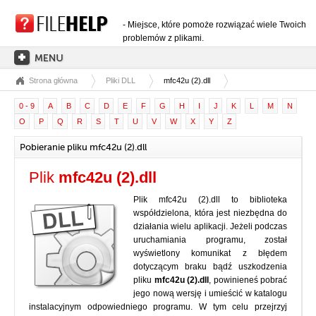
- Miejsce, które pomoże rozwiązać wiele Twoich
problemów z plikami.
Strona główna
Pliki DLL
mfc42u (2).dll
STRONA GŁÓWNA
0 - 9
A
B
C
D
E
F
G
H
I
J
K
L
M
N
KATEGORIE ROZSZERZEŃ
O
P
Q
R
S
T
U
V
W
X
Y
Z
KATEGORIE STEROWNIKÓW
Pobieranie pliku mfc42u (2).dll
PLIKI DLL
Plik
mfc42u (2).dll
KONWERSJE PLIKÓW
Plik mfc42u (2).dll to biblioteka
PROGRAMY
współdzielona, która jest niezbędna do
działania wielu aplikacji. Jeżeli podczas
uruchamiania programu, został
wyświetlony komunikat z błędem
dotyczącym braku bądź uszkodzenia
pliku
mfc42u (2).dll
, powinieneś pobrać
jego nową wersję i umieścić w katalogu
instalacyjnym odpowiedniego programu. W tym celu przejrzyj