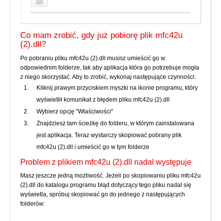
Co mam zrobić, gdy już pobiorę plik mfc42u
(2).dll?
Po pobraniu pliku mfc42u (2).dll musisz umieścić go w
odpowiednim folderze, tak aby aplikacja która go potrzebuje mogła
z niego skorzystać. Aby to zrobić, wykonaj następujące czynności:
Kliknij prawym przyciskiem myszki na ikonie programu, który
wyświetlił komunikat z błędem pliku mfc42u (2).dll
Wybierz opcję "Właściwości"
Znajdziesz tam ścieżkę do folderu, w którym zainstalowana
jest aplikacja. Teraz wystarczy skopiować pobrany plik
mfc42u (2).dll i umieścić go w tym folderze
Problem z plikiem mfc42u (2).dll nadal występuje
Masz jeszcze jedną możliwość. Jeżeli po skopiowaniu pliku mfc42u
(2).dll do katalogu programu błąd dotyczący tego pliku nadal się
wyświetla, spróbuj skopiować go do jednego z następujących
folderów: