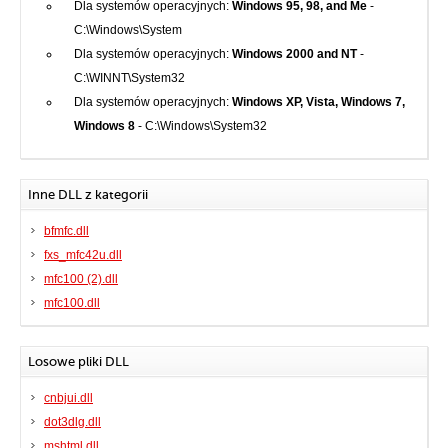
Dla systemów operacyjnych:
Windows 95, 98, and Me
-
C:\Windows\System
Dla systemów operacyjnych:
Windows 2000 and NT
-
C:\WINNT\System32
Dla systemów operacyjnych:
Windows XP, Vista, Windows 7,
Windows 8
- C:\Windows\System32
Inne DLL z kategorii
bfmfc.dll
fxs_mfc42u.dll
mfc100 (2).dll
mfc100.dll
Losowe pliki DLL
cnbjui.dll
dot3dlg.dll
mshtml.dll