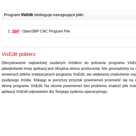
Program
VisEdit
obsługuje następujące pliki:
1.
SBP
- OpenSBP CNC Program File
VisEdit pobierz
Zdecydowanie najbardziej zaufanym źródłem do pobrania programu VisEd
jakiejkolwiek innej aplikacji jest oficjalna strona producenta. Nie gromadzimy na
serwerach plików instalacyjnych programu VisEdit, ale ułatwiamy znalezienie naj
zaufanego źródła. Klikając w poniższy przycisk powinieneś przenieść się na o
stronę programu VisEdit. Na stronie powinieneś bez problemu znaleźć plik inst
aplikacji VisEdit odpowiedni dla Twojego systemu operacyjnego.