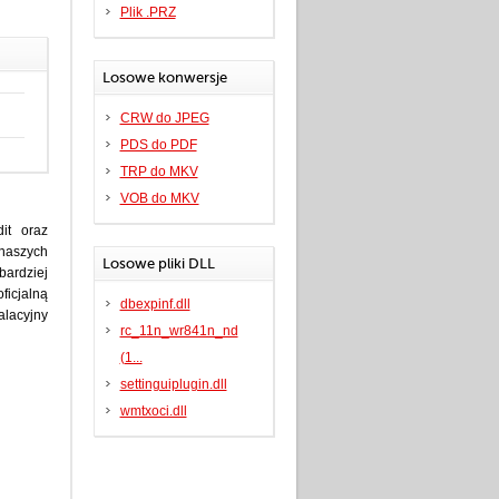
Plik .PRZ
Losowe konwersje
CRW do JPEG
PDS do PDF
TRP do MKV
VOB do MKV
it oraz
 naszych
Losowe pliki DLL
bardziej
ficjalną
dbexpinf.dll
alacyjny
rc_11n_wr841n_nd
(1...
settinguiplugin.dll
wmtxoci.dll