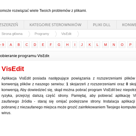
 pomoże rozwiązać wiele Twoich problemów z plikami.
ZSZERZEŃ
KATEGORIE STEROWNIKÓW
PLIKI DLL
KONWE
Strona główna
Programy
VisEdit
- 9
A
B
C
D
E
F
G
H
I
J
K
L
M
N
O
P
obieranie programu VisEdit
VisEdit
Aplikacja VisEdit posiada następujące powiązania z rozszerzeniami plików
konwersją plików z naszego serwisu:
1
skojarzeń z rozszerzeniami oraz
0
skoj
konwersją. Aby dowiedzieć się, skąd można pobrać program VisEdit bez niepot
ryzyka, przejrzyj dalszą część strony. Pamiętaj, aby pobierać aplikację V
zaufanego źródła - staraj się omijać podejrzane strony. Instalacja aplikacji
pobranej z niezaufanego miejsca może grozić zainfekowaniem Twojego kompute
wirus.