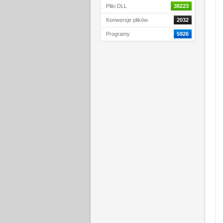
Pliki DLL
38223
Konwersje plików
2032
Programy
5926