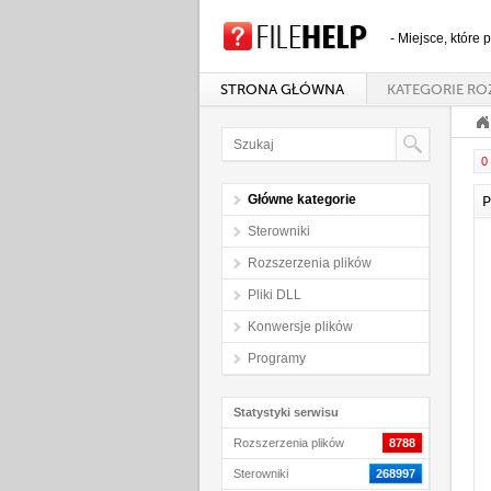
- Miejsce, które
STRONA GŁÓWNA
KATEGORIE RO
0 
Główne kategorie
P
Sterowniki
Rozszerzenia plików
Pliki DLL
Konwersje plików
Programy
Statystyki serwisu
Rozszerzenia plików
8788
Sterowniki
268997