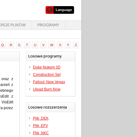
Language
RSJE PLIKÓW
PROGRAMY
Q
R
S
T
U
V
W
X
Y
Z
Losowe programy
Duke Nukem 3D
Construction Set
 oraz z
Fallout: New Vegas
arzeń z
Ulead Burn.Now
rzebnego
isEdit z
 VisEdit
Losowe rozszerzenia
ra przez
Plik .DEK
Plik .EFV
Plik .NKC