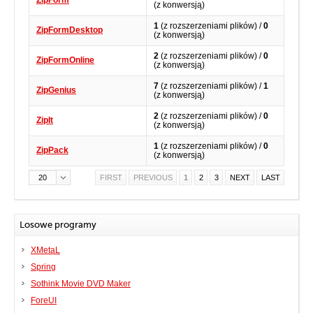
ZipForm
(z konwersją)
1
(z rozszerzeniami plików) /
0
ZipFormDesktop
(z konwersją)
2
(z rozszerzeniami plików) /
0
ZipFormOnline
(z konwersją)
7
(z rozszerzeniami plików) /
1
ZipGenius
(z konwersją)
2
(z rozszerzeniami plików) /
0
ZipIt
(z konwersją)
1
(z rozszerzeniami plików) /
0
ZipPack
(z konwersją)
20
FIRST
PREVIOUS
1
2
3
NEXT
LAST
Losowe programy
XMetaL
Spring
Sothink Movie DVD Maker
ForeUI