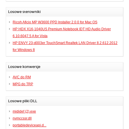
Losowe sterowniki
Ricoh Aficio MP W3600 PPD Installer 2.0.0 for Mac OS
HP HDX X16-1040US Premium Notebook IDT HD Audio Driver
6.10.6047.5 A for Vista
HP ENVY 23-d003er TouchSmart Realtek LAN Driver 8.2.612.2012
for Windows 8
Losowe konwersje
AVC do RM
MPG do TRP
Losowe pliki DLL
mididef (2).exe
nvmccssr.dll
portabledeviceapi.d...