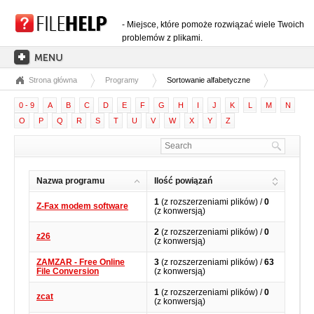
- Miejsce, które pomoże rozwiązać wiele Twoich
problemów z plikami.
Strona główna
Programy
Sortowanie alfabetyczne
STRONA GŁÓWNA
0 - 9
A
B
C
D
E
F
G
H
I
J
K
L
M
N
KATEGORIE ROZSZERZEŃ
O
P
Q
R
S
T
U
V
W
X
Y
Z
KATEGORIE STEROWNIKÓW
PLIKI DLL
Nazwa programu
Ilość powiązań
KONWERSJE PLIKÓW
1
(z rozszerzeniami plików) /
0
Z-Fax modem software
PROGRAMY
(z konwersją)
2
(z rozszerzeniami plików) /
0
z26
(z konwersją)
ZAMZAR - Free Online
3
(z rozszerzeniami plików) /
63
File Conversion
(z konwersją)
1
(z rozszerzeniami plików) /
0
zcat
(z konwersją)