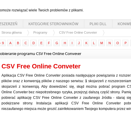
 pomoże rozwiązać wiele Twoich problemów z plikami.
ZSZERZEŃ
KATEGORIE STEROWNIKÓW
PLIKI DLL
KONWE
Strona główna
Programy
CSV Free Online Conveter
- 9
A
B
C
D
E
F
G
H
I
J
K
L
M
N
O
P
obieranie programu CSV Free Online Conveter
CSV Free Online Conveter
Aplikacja CSV Free Online Conveter posiada następujące powiązania z rozsze
plików oraz z konwersją plików z naszego serwisu:
1
skojarzeń z rozszerzeniam
skojarzeń z konwersją. Aby dowiedzieć się, skąd można pobrać program C
Online Conveter bez niepotrzebnego ryzyka, przejrzyj dalszą część strony. Pamię
pobierać aplikację CSV Free Online Conveter z zaufanego źródła - staraj si
podejrzane strony. Instalacja aplikacji CSV Free Online Conveter pob
niezaufanego miejsca może grozić zainfekowaniem Twojego komputera przez wir