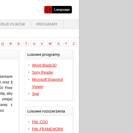
Language
RSJE PLIKÓW
PROGRAMY
Q
R
S
T
U
V
W
X
Y
Z
Losowe programy
World Blade3D
Sony Reader
rzeniami
Microsoft Snapshot
i oraz
1
Viewer
SV Free
taj, aby
Sigil
ę omijać
ranej z
us.
Losowe rozszerzenia
Plik .CDO
Plik .FRAMEWORK