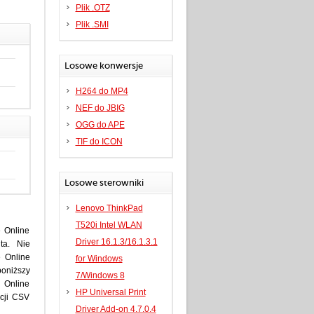
Plik .OTZ
Plik .SMI
Losowe konwersje
H264 do MP4
NEF do JBIG
OGG do APE
TIF do ICON
Losowe sterowniki
Lenovo ThinkPad
T520i Intel WLAN
 Online
Driver 16.1.3/16.1.3.1
nta. Nie
 Online
for Windows
poniższy
7/Windows 8
 Online
HP Universal Print
acji CSV
Driver Add-on 4.7.0.4