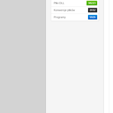
Pliki DLL
38223
Konwersje plików
2032
Programy
5926