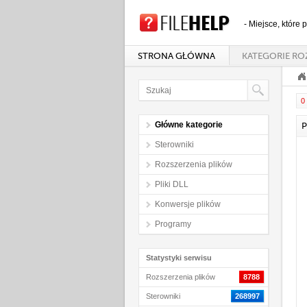
- Miejsce, które
STRONA GŁÓWNA
KATEGORIE RO
0 
Główne kategorie
P
Sterowniki
Rozszerzenia plików
Pliki DLL
Konwersje plików
Programy
Statystyki serwisu
Rozszerzenia plików
8788
Sterowniki
268997