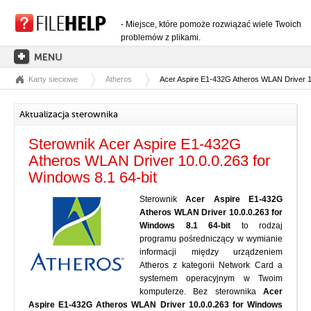
- Miejsce, które pomoże rozwiązać wiele Twoich
problemów z plikami.
Karty sieciowe
Atheros
Acer Aspire E1-432G Atheros WLAN Driver 10
STRONA GŁÓWNA
KATEGORIE ROZSZERZEŃ
Aktualizacja sterownika
KATEGORIE STEROWNIKÓW
Sterownik Acer Aspire E1-432G
PLIKI DLL
Atheros WLAN Driver 10.0.0.263 for
Windows 8.1 64-bit
KONWERSJE PLIKÓW
Sterownik
Acer Aspire E1-432G
PROGRAMY
Atheros WLAN Driver 10.0.0.263 for
Windows 8.1 64-bit
to rodzaj
programu pośredniczący w wymianie
informacji między urządzeniem
Atheros z kategorii Network Card a
systemem operacyjnym w Twoim
komputerze. Bez sterownika
Acer
Aspire E1-432G Atheros WLAN Driver 10.0.0.263 for Windows