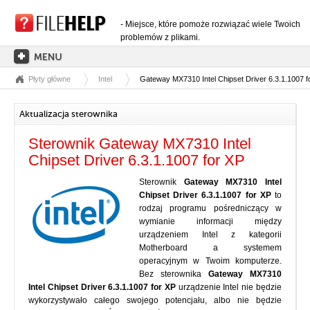
- Miejsce, które pomoże rozwiązać wiele Twoich
problemów z plikami.
Płyty główne
Intel
Gateway MX7310 Intel Chipset Driver 6.3.1.1007 f
STRONA GŁÓWNA
KATEGORIE ROZSZERZEŃ
Aktualizacja sterownika
KATEGORIE STEROWNIKÓW
Sterownik Gateway MX7310 Intel
PLIKI DLL
Chipset Driver 6.3.1.1007 for XP
KONWERSJE PLIKÓW
Sterownik
Gateway MX7310 Intel
Chipset Driver 6.3.1.1007 for XP
to
PROGRAMY
rodzaj programu pośredniczący w
wymianie informacji między
urządzeniem Intel z kategorii
Motherboard a systemem
operacyjnym w Twoim komputerze.
Bez sterownika
Gateway MX7310
Intel Chipset Driver 6.3.1.1007 for XP
urządzenie Intel nie będzie
wykorzystywało całego swojego potencjału, albo nie będzie