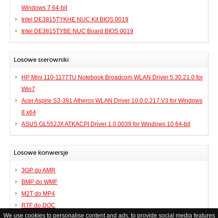
Windows 7 64-bit
Intel DE3815TYKHE NUC Kit BIOS 0019
Intel DE3815TYBE NUC Board BIOS 0019
Losowe sterowniki
HP Mini 110-1177TU Notebook Broadcom WLAN Driver 5.30.21.0 for
Win7
Acer Aspire S3-391 Atheros WLAN Driver 10.0.0.217.V3 for Windows
8 x64
ASUS GL552JX ATKACPI Driver 1.0.0039 for Windows 10 64-bit
Losowe konwersje
3GP do AMR
BMP do WMF
M2T do MP4
RTF do DOC
We use cookies to personalise content and ads, to provide social media features