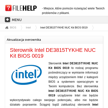
- Miejsce, które pomoże rozwiązać wiele Twoich
problemów z plikami.
BIOS
Intel
Intel DE3815TYKHE NUC Kit BIOS 0019
STRONA GŁÓWNA
KATEGORIE ROZSZERZEŃ
Aktualizacja sterownika
KATEGORIE STEROWNIKÓW
Sterownik Intel DE3815TYKHE NUC
PLIKI DLL
Kit BIOS 0019
KONWERSJE PLIKÓW
Sterownik
Intel DE3815TYKHE NUC
Kit BIOS 0019
to rodzaj programu
PROGRAMY
pośredniczący w wymianie informacji
między urządzeniem Intel z kategorii
BIOS a systemem operacyjnym w
Twoim komputerze. Bez sterownika
Intel DE3815TYKHE NUC Kit BIOS
0019
urządzenie Intel nie będzie
wykorzystywało całego swojego potencjału, albo nie będzie
działało poprawnie. Ściągnij bądź zaktualizuj sterownik
Intel