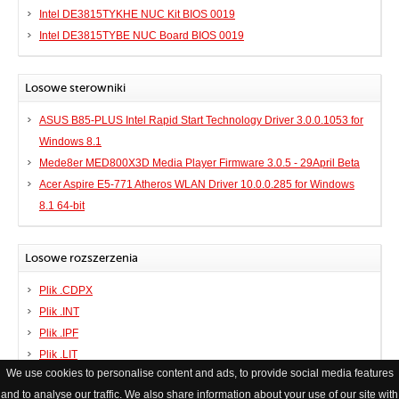
Intel DE3815TYKHE NUC Kit BIOS 0019
Intel DE3815TYBE NUC Board BIOS 0019
Losowe sterowniki
ASUS B85-PLUS Intel Rapid Start Technology Driver 3.0.0.1053 for
Windows 8.1
Mede8er MED800X3D Media Player Firmware 3.0.5 - 29April Beta
Acer Aspire E5-771 Atheros WLAN Driver 10.0.0.285 for Windows
8.1 64-bit
Losowe rozszerzenia
Plik .CDPX
Plik .INT
Plik .IPF
Plik .LIT
We use cookies to personalise content and ads, to provide social media features
and to analyse our traffic. We also share information about your use of our site with