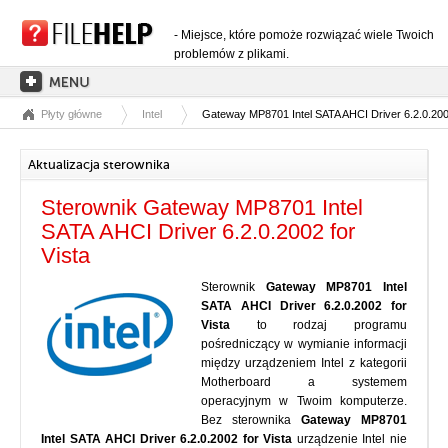
- Miejsce, które pomoże rozwiązać wiele Twoich
problemów z plikami.
Płyty główne
Intel
Gateway MP8701 Intel SATA AHCI Driver 6.2.0.2002
STRONA GŁÓWNA
KATEGORIE ROZSZERZEŃ
Aktualizacja sterownika
KATEGORIE STEROWNIKÓW
Sterownik Gateway MP8701 Intel
PLIKI DLL
SATA AHCI Driver 6.2.0.2002 for
Vista
KONWERSJE PLIKÓW
Sterownik
Gateway MP8701 Intel
PROGRAMY
SATA AHCI Driver 6.2.0.2002 for
Vista
to rodzaj programu
pośredniczący w wymianie informacji
między urządzeniem Intel z kategorii
Motherboard a systemem
operacyjnym w Twoim komputerze.
Bez sterownika
Gateway MP8701
Intel SATA AHCI Driver 6.2.0.2002 for Vista
urządzenie Intel nie