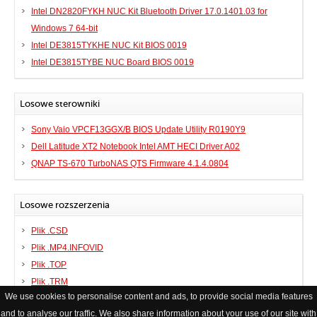
Intel DN2820FYKH NUC Kit Bluetooth Driver 17.0.1401.03 for
Windows 7 64-bit
Intel DE3815TYKHE NUC Kit BIOS 0019
Intel DE3815TYBE NUC Board BIOS 0019
Losowe sterowniki
Sony Vaio VPCF13GGX/B BIOS Update Utility R0190Y9
Dell Latitude XT2 Notebook Intel AMT HECI Driver A02
QNAP TS-670 TurboNAS QTS Firmware 4.1.4.0804
Losowe rozszerzenia
Plik .CSD
Plik .MP4.INFOVID
Plik .TOP
Plik .TRM
We use cookies to personalise content and ads, to provide social media features
and to analyse our traffic. We also share information about your use of our site with