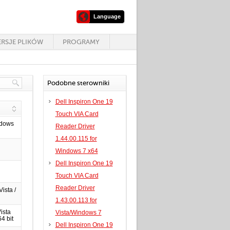
Language
RSJE PLIKÓW
PROGRAMY
Podobne sterowniki
Dell Inspiron One 19
Touch VIA Card
ndows
Reader Driver
1.44.00.115 for
Windows 7 x64
Dell Inspiron One 19
Touch VIA Card
Reader Driver
ista /
1.43.00.113 for
ista
Vista/Windows 7
64 bit
Dell Inspiron One 19