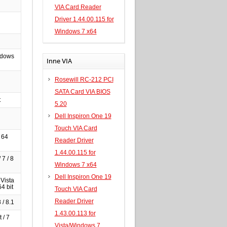
VIA Card Reader
Driver 1.44.00.115 for
Windows 7 x64
ndows
Inne VIA
Rosewill RC-212 PCI
SATA Card VIA BIOS
t
5.20
Dell Inspiron One 19
Touch VIA Card
 64
Reader Driver
1.44.00.115 for
 7 / 8
Windows 7 x64
Dell Inspiron One 19
 Vista
64 bit
Touch VIA Card
Reader Driver
 / 8.1
1.43.00.113 for
 / 7
Vista/Windows 7