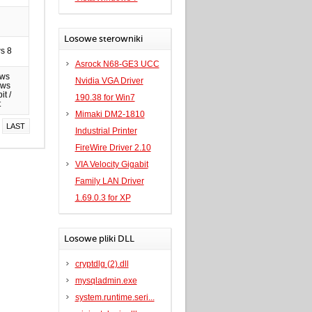
Losowe sterowniki
s 8
Asrock N68-GE3 UCC
ows
Nvidia VGA Driver
ows
it /
190.38 for Win7
t
Mimaki DM2-1810
LAST
Industrial Printer
FireWire Driver 2.10
VIA Velocity Gigabit
Family LAN Driver
1.69.0.3 for XP
Losowe pliki DLL
cryptdlg (2).dll
mysqladmin.exe
system.runtime.seri...