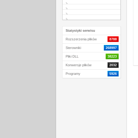
Statystyki serwisu
Rozszerzenia plików
8788
Sterowniki
268997
Pliki DLL
38223
Konwersje plików
2032
Programy
5926