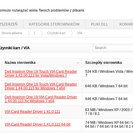
 pomoże rozwiązać wiele Twoich problemów z plikami.
ZSZERZEŃ
KATEGORIE STEROWNIKÓW
PLIKI DLL
KONWE
Strona główna
Sterowniki
Czytniki kart
VIA
zytniki kart / VIA
Nazwa sterownika
Szczegóły sterownika
Dell Inspiron One 19 Touch VIA Card Reader
534 KB / Windows Vista / Wi
Driver 1.43.00.113 for Vista/Windows 7
7
Dell Inspiron One 19 Touch VIA Card Reader
646 KB / Windows 7 64 bit
Driver 1.44.00.115 for Windows 7 x64
Dell Inspiron One 19 VIA Card Reader Driver
646 KB / Windows 7 64 bit
1.44.00.115 for Windows 7 x64
63 MB / Windows XP / 2003 / V
VIA Card Reader Driver 1.41.0.111
7 / 8 / 8.1
74 MB / Windows XP 64 bit / V
VIA Card Reader Driver 1.41.0.111 64-bit
64 bit / 7 64 bit / 8 64 bit / 8.1 