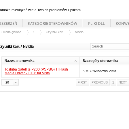
 pomoże rozwiązać wiele Twoich problemów z plikami.
ZSZERZEŃ
KATEGORIE STEROWNIKÓW
PLIKI DLL
KONWE
Strona główna
Sterowniki
Czytniki kart
Nvidia
zytniki kart / Nvidia
Nazwa sterownika
Szczegóły sterownika
Toshiba Satellite P200 (PSPBG) TI Flash
5 MB / Windows Vista
Media Driver 2.0.0.6 for Vista
20
FIRST
PREVIOUS
1
NEXT