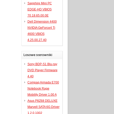
Sapphire Mini PC
EDGE-HD VBIOS
70.18.65.00.0E
Dell Dimension 4400
NVIDIA GeForce4 Ti
4600 VBIOS
4.25.00.27.40
Losowe sterowniki
Sony BDP-S1 Blu-ray
DVD Player Firmware
4.40
Compaq Armada E700
Notebook Rage
Mobility Driver 1.00 A
Asus P8Z68 DELUXE
Marvell SATA 6G Driver
1.2.0.1002