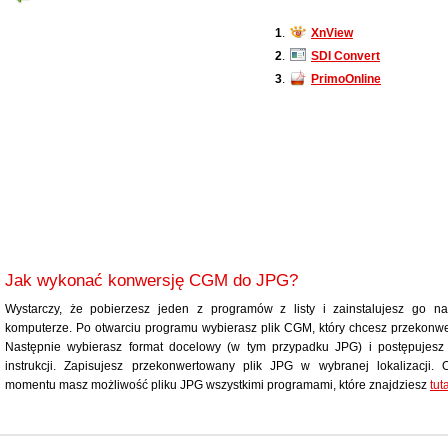
1
.
XnView
2
.
SDI Convert
3
.
PrimoOnline
Jak wykonać konwersję CGM do JPG?
Wystarczy, że pobierzesz jeden z programów z listy i zainstalujesz go n
komputerze. Po otwarciu programu wybierasz plik CGM, który chcesz przekonw
Następnie wybierasz format docelowy (w tym przypadku JPG) i postępujesz
instrukcji. Zapisujesz przekonwertowany plik JPG w wybranej lokalizacji.
momentu masz możliwość pliku JPG wszystkimi programami, które znajdziesz
tut