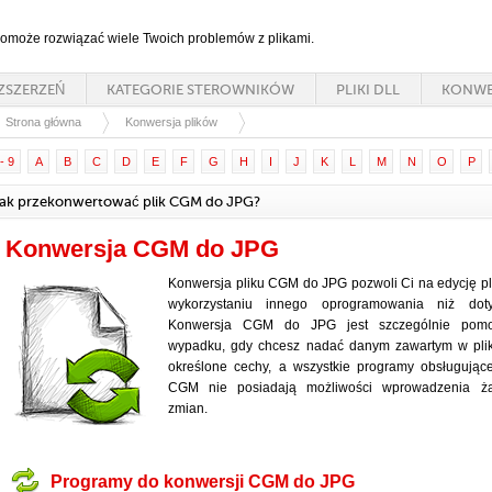
 pomoże rozwiązać wiele Twoich problemów z plikami.
ZSZERZEŃ
KATEGORIE STEROWNIKÓW
PLIKI DLL
KONWE
Strona główna
Konwersja plików
- 9
A
B
C
D
E
F
G
H
I
J
K
L
M
N
O
P
ak przekonwertować plik CGM do JPG?
Konwersja CGM do JPG
Konwersja pliku CGM do JPG pozwoli Ci na edycję pl
wykorzystaniu innego oprogramowania niż doty
Konwersja CGM do JPG jest szczególnie pom
wypadku, gdy chcesz nadać danym zawartym w pl
określone cechy, a wszystkie programy obsługując
CGM nie posiadają możliwości wprowadzenia ż
zmian.
Programy do konwersji CGM do JPG