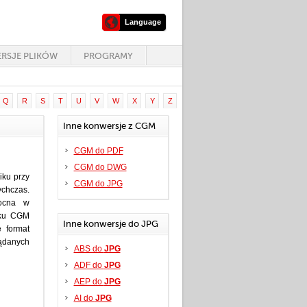
Language
RSJE PLIKÓW
PROGRAMY
Q
R
S
T
U
V
W
X
Y
Z
Inne konwersje z CGM
CGM do PDF
CGM do DWG
iku przy
CGM do JPG
chczas.
ocna w
iku CGM
Inne konwersje do JPG
e format
ądanych
ABS do
JPG
ADF do
JPG
AEP do
JPG
AI do
JPG