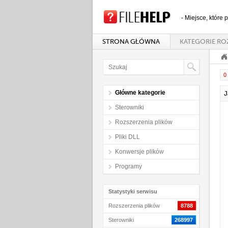
- Miejsce, które
STRONA GŁÓWNA
KATEGORIE RO
0 
Główne kategorie
J
Sterowniki
Rozszerzenia plików
Pliki DLL
Konwersje plików
Programy
Statystyki serwisu
Rozszerzenia plików
8788
Sterowniki
268997