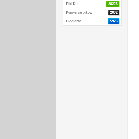
Pliki DLL
38223
Konwersje plików
2032
Programy
5926