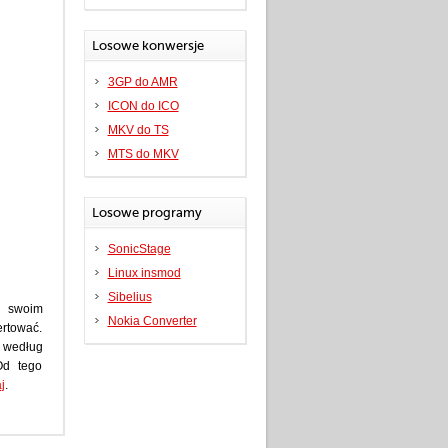
Losowe konwersje
3GP do AMR
ICON do ICO
MKV do TS
MTS do MKV
Losowe programy
SonicStage
Linux insmod
Sibelius
a swoim
Nokia Converter
ertować.
 według
 Od tego
aj
.