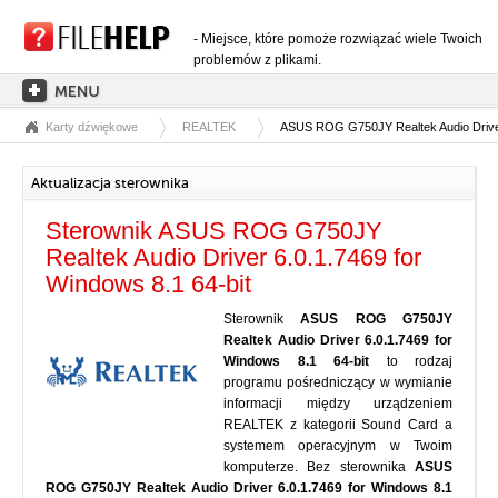
- Miejsce, które pomoże rozwiązać wiele Twoich
problemów z plikami.
Karty dźwiękowe
REALTEK
ASUS ROG G750JY Realtek Audio Driver 
STRONA GŁÓWNA
KATEGORIE ROZSZERZEŃ
Aktualizacja sterownika
KATEGORIE STEROWNIKÓW
Sterownik ASUS ROG G750JY
PLIKI DLL
Realtek Audio Driver 6.0.1.7469 for
Windows 8.1 64-bit
KONWERSJE PLIKÓW
Sterownik
ASUS ROG G750JY
PROGRAMY
Realtek Audio Driver 6.0.1.7469 for
Windows 8.1 64-bit
to rodzaj
programu pośredniczący w wymianie
informacji między urządzeniem
REALTEK z kategorii Sound Card a
systemem operacyjnym w Twoim
komputerze. Bez sterownika
ASUS
ROG G750JY Realtek Audio Driver 6.0.1.7469 for Windows 8.1