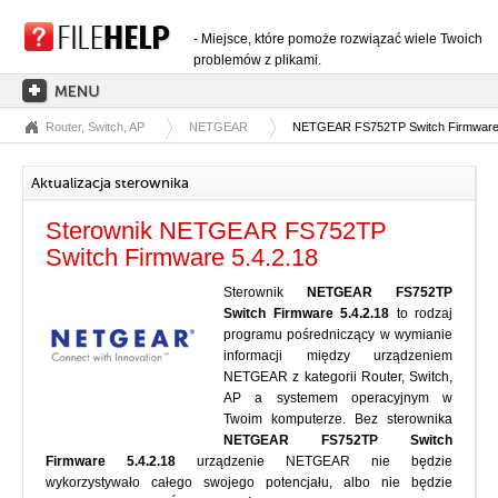
- Miejsce, które pomoże rozwiązać wiele Twoich
problemów z plikami.
Router, Switch, AP
NETGEAR
NETGEAR FS752TP Switch Firmware 
STRONA GŁÓWNA
KATEGORIE ROZSZERZEŃ
Aktualizacja sterownika
KATEGORIE STEROWNIKÓW
Sterownik NETGEAR FS752TP
PLIKI DLL
Switch Firmware 5.4.2.18
KONWERSJE PLIKÓW
Sterownik
NETGEAR FS752TP
Switch Firmware 5.4.2.18
to rodzaj
PROGRAMY
programu pośredniczący w wymianie
informacji między urządzeniem
NETGEAR z kategorii Router, Switch,
AP a systemem operacyjnym w
Twoim komputerze. Bez sterownika
NETGEAR FS752TP Switch
Firmware 5.4.2.18
urządzenie NETGEAR nie będzie
wykorzystywało całego swojego potencjału, albo nie będzie