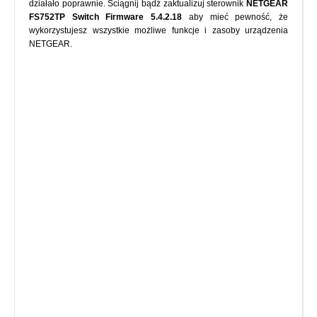
działało poprawnie. Ściągnij bądź zaktualizuj sterownik
NETGEAR
FS752TP Switch Firmware 5.4.2.18
aby mieć pewność, że
wykorzystujesz wszystkie możliwe funkcje i zasoby urządzenia
NETGEAR.