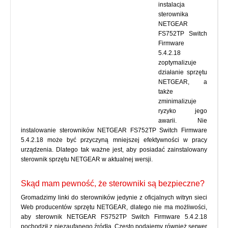
instalacja
sterownika
NETGEAR
FS752TP Switch
Firmware
5.4.2.18
zoptymalizuje
działanie sprzętu
NETGEAR, a
także
zminimalizuje
ryzyko jego
awarii. Nie
instalowanie sterowników NETGEAR FS752TP Switch Firmware
5.4.2.18 może być przyczyną mniejszej efektywności w pracy
urządzenia. Dlatego tak ważne jest, aby posiadać zainstalowany
sterownik sprzętu NETGEAR w aktualnej wersji.
Skąd mam pewność, że sterowniki są bezpieczne?
Gromadzimy linki do sterowników jedynie z oficjalnych witryn sieci
Web producentów sprzętu NETGEAR, dlatego nie ma możliwości,
aby sterownik NETGEAR FS752TP Switch Firmware 5.4.2.18
pochodził z niezaufanego źródła. Często podajemy również serwer