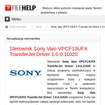
- Miejsce, które pomoże rozwiązać wiele Twoich
problemów z plikami.
Karty sieciowe
Sony
Sony Vaio VPCF13UFX TransferJet Driver 1.0.
STRONA GŁÓWNA
KATEGORIE ROZSZERZEŃ
Aktualizacja sterownika
KATEGORIE STEROWNIKÓW
Sterownik Sony Vaio VPCF13UFX
PLIKI DLL
TransferJet Driver 1.0.0.11020
KONWERSJE PLIKÓW
Sterownik
Sony Vaio VPCF13UFX
TransferJet Driver 1.0.0.11020
to
PROGRAMY
rodzaj programu pośredniczący w
wymianie informacji między
urządzeniem Sony z kategorii
Network Card a systemem
operacyjnym w Twoim komputerze.
Bez sterownika
Sony Vaio
VPCF13UFX TransferJet Driver 1.0.0.11020
urządzenie Sony nie
będzie wykorzystywało całego swojego potencjału, albo nie będzie