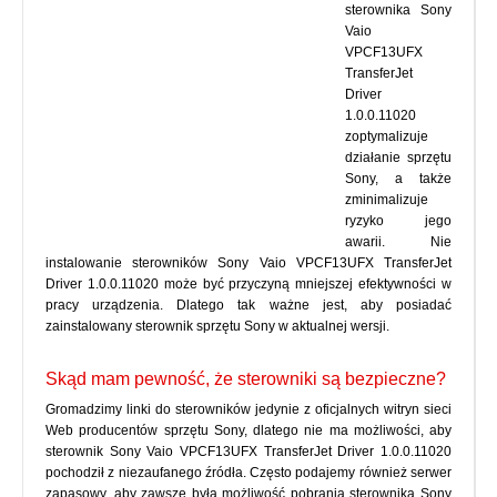
sterownika Sony
Vaio
VPCF13UFX
TransferJet
Driver
1.0.0.11020
zoptymalizuje
działanie sprzętu
Sony, a także
zminimalizuje
ryzyko jego
awarii. Nie
instalowanie sterowników Sony Vaio VPCF13UFX TransferJet
Driver 1.0.0.11020 może być przyczyną mniejszej efektywności w
pracy urządzenia. Dlatego tak ważne jest, aby posiadać
zainstalowany sterownik sprzętu Sony w aktualnej wersji.
Skąd mam pewność, że sterowniki są bezpieczne?
Gromadzimy linki do sterowników jedynie z oficjalnych witryn sieci
Web producentów sprzętu Sony, dlatego nie ma możliwości, aby
sterownik Sony Vaio VPCF13UFX TransferJet Driver 1.0.0.11020
pochodził z niezaufanego źródła. Często podajemy również serwer
zapasowy, aby zawsze była możliwość pobrania sterownika Sony