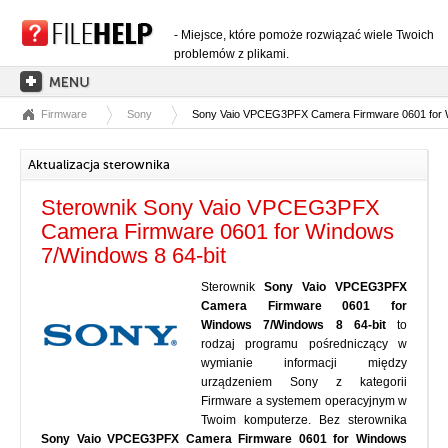
- Miejsce, które pomoże rozwiązać wiele Twoich
problemów z plikami.
Firmware
Sony
Sony Vaio VPCEG3PFX Camera Firmware 0601 for W
STRONA GŁÓWNA
KATEGORIE ROZSZERZEŃ
Aktualizacja sterownika
KATEGORIE STEROWNIKÓW
Sterownik Sony Vaio VPCEG3PFX
PLIKI DLL
Camera Firmware 0601 for Windows
7/Windows 8 64-bit
KONWERSJE PLIKÓW
Sterownik
Sony Vaio VPCEG3PFX
PROGRAMY
Camera Firmware 0601 for
Windows 7/Windows 8 64-bit
to
rodzaj programu pośredniczący w
wymianie informacji między
urządzeniem Sony z kategorii
Firmware a systemem operacyjnym w
Twoim komputerze. Bez sterownika
Sony Vaio VPCEG3PFX Camera Firmware 0601 for Windows