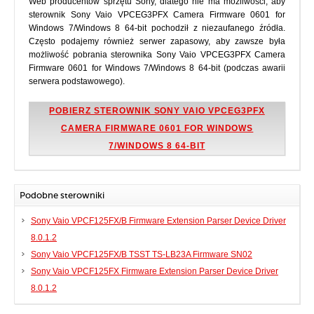
Web producentów sprzętu Sony, dlatego nie ma możliwości, aby
sterownik Sony Vaio VPCEG3PFX Camera Firmware 0601 for
Windows 7/Windows 8 64-bit pochodził z niezaufanego źródła.
Często podajemy również serwer zapasowy, aby zawsze była
możliwość pobrania sterownika Sony Vaio VPCEG3PFX Camera
Firmware 0601 for Windows 7/Windows 8 64-bit (podczas awarii
serwera podstawowego).
POBIERZ STEROWNIK SONY VAIO VPCEG3PFX
CAMERA FIRMWARE 0601 FOR WINDOWS
7/WINDOWS 8 64-BIT
Podobne sterowniki
Sony Vaio VPCF125FX/B Firmware Extension Parser Device Driver
8.0.1.2
Sony Vaio VPCF125FX/B TSST TS-LB23A Firmware SN02
Sony Vaio VPCF125FX Firmware Extension Parser Device Driver
8.0.1.2