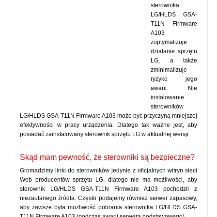
sterownika
LG/HLDS GSA-
T11N Firmware
A103
zoptymalizuje
działanie sprzętu
LG, a także
zminimalizuje
ryzyko jego
awarii. Nie
instalowanie
sterowników
LG/HLDS GSA-T11N Firmware A103 może być przyczyną mniejszej
efektywności w pracy urządzenia. Dlatego tak ważne jest, aby
posiadać zainstalowany sterownik sprzętu LG w aktualnej wersji.
Skąd mam pewność, że sterowniki są bezpieczne?
Gromadzimy linki do sterowników jedynie z oficjalnych witryn sieci
Web producentów sprzętu LG, dlatego nie ma możliwości, aby
sterownik LG/HLDS GSA-T11N Firmware A103 pochodził z
niezaufanego źródła. Często podajemy również serwer zapasowy,
aby zawsze była możliwość pobrania sterownika LG/HLDS GSA-
T11N Firmware A103 (podczas awarii serwera podstawowego).