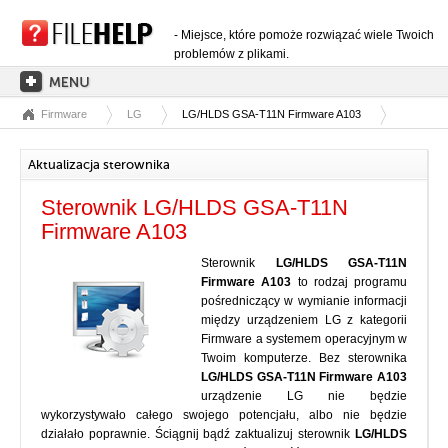
- Miejsce, które pomoże rozwiązać wiele Twoich
problemów z plikami.
Firmware
LG
LG/HLDS GSA-T11N Firmware A103
STRONA GŁÓWNA
KATEGORIE ROZSZERZEŃ
Aktualizacja sterownika
KATEGORIE STEROWNIKÓW
Sterownik LG/HLDS GSA-T11N
PLIKI DLL
Firmware A103
KONWERSJE PLIKÓW
Sterownik
LG/HLDS GSA-T11N
Firmware A103
to rodzaj programu
PROGRAMY
pośredniczący w wymianie informacji
między urządzeniem LG z kategorii
Firmware a systemem operacyjnym w
Twoim komputerze. Bez sterownika
LG/HLDS GSA-T11N Firmware A103
urządzenie LG nie będzie
wykorzystywało całego swojego potencjału, albo nie będzie
działało poprawnie. Ściągnij bądź zaktualizuj sterownik
LG/HLDS