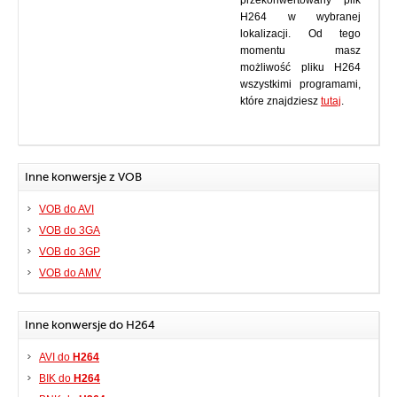
przekonwertowany plik
H264 w wybranej
lokalizacji. Od tego
momentu masz
możliwość pliku H264
wszystkimi programami,
które znajdziesz
tutaj
.
Inne konwersje z VOB
VOB do AVI
VOB do 3GA
VOB do 3GP
VOB do AMV
Inne konwersje do H264
AVI do
H264
BIK do
H264