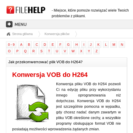
- Miejsce, które pomoże rozwiązać wiele Twoich
problemów z plikami.
Strona główna
Konwersja plików
STRONA GŁÓWNA
0 - 9
A
B
C
D
E
F
G
H
I
J
K
L
M
N
KATEGORIE ROZSZERZEŃ
O
P
Q
R
S
T
U
V
W
X
Y
Z
KATEGORIE STEROWNIKÓW
Jak przekonwertować plik VOB do H264?
PLIKI DLL
Konwersja VOB do H264
KONWERSJE PLIKÓW
Konwersja pliku VOB do H264 pozwoli
PROGRAMY
Ci na edycję pliku przy wykorzystaniu
innego oprogramowania niż
dotychczas. Konwersja VOB do H264
jest szczególnie pomocna w wypadku,
gdy chcesz nadać danym zawartym w
pliku VOB określone cechy, a wszystkie
programy obsługujące format VOB nie
posiadają możliwości wprowadzenia żądanych zmian.